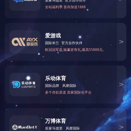
产品与服务
星空体育(中国)官方网站 - STARSPORTS助力合作伙伴开拓高价值
业务
点击进入
人才发展