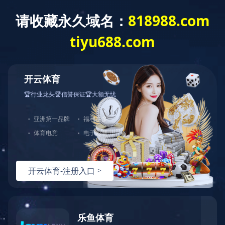
星空体育
联系我们
CN/EN
我们将为合作伙伴提供高价值解决方案
今天，我们启动了一系列卓越的行动，以解决合作伙伴开展高价值
业务中遇到的产品应用问题，并提供安全、有效的产品解决方案。
Read more
新源热点
快速了解星空体育(中国)官方网站 - STARSPORTS公司动态